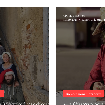
Civitas Viscontea
21 ago 2024
Tempo di lettura: 
li
Rievocazioni fuori porta
 e Mestieri medievali
1, 2 Giugno 202