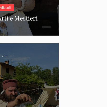
edievali
rti e Mestieri
 1 min