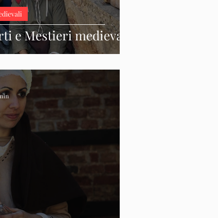
edievali
rti e Mestieri medievali
 min