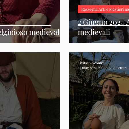
Rassegna Arti e Mestieri m
2 Giugno 2024 A
elgioioso medievale
medievali
Civitas Viscontea
29 mag 2024
Tempo di lettura: