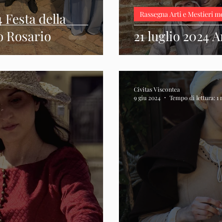
Rassegna Arti e Mestieri m
 Festa della
o Rosario
21 luglio 2024 A
Civitas Viscontea
9 giu 2024
Tempo di lettura: 1