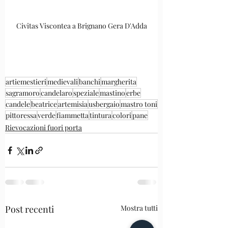
Civitas Viscontea a Brignano Gera D'Adda
artiemestieri
medievali
banchi
margherita
sagramoro
candelaro
speziale
mastino
erbe
candele
beatrice
artemisia
usbergaio
mastro toni
pittoressa
verde
fiammetta
tintura
colori
pane
Rievocazioni fuori porta
Post recenti
Mostra tutti