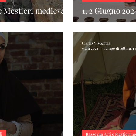
 e Mestieri medievali
1, 2 Giugno 202
Civitas Viscontea
9 giu 2024
Tempo di lettura: 1
li
Rassegna Arti e Mestieri m