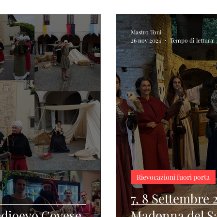
Mastro Toni
26 nov 2024
Tempo di lettura:
Rievocazioni fuori porta
7, 8 Settembre 
edioevo Covese
Madonna del S