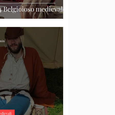
4 Belgioioso medievale
 min
edievali