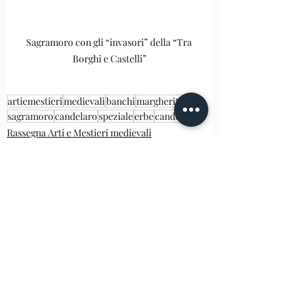
Sagramoro con gli “invasori” della “Tra 
Borghi e Castelli”
artiemestieri
medievali
banchi
margherita
sagramoro
candelaro
speziale
erbe
candele
Rassegna Arti e Mestieri medievali
Post recenti
Mostra tutti