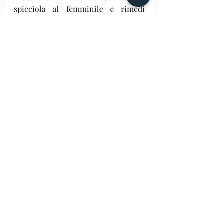
spicciola al femminile e rimedi 
naturali basati sulle teorie sanitarie 
di quel tempo.
artiemestieri
medievali
banchi
margherita
sagramoro
candelaro
speziale
erbe
candele
Rassegna Arti e Mestieri medievali
Post recenti
Mostra tutti