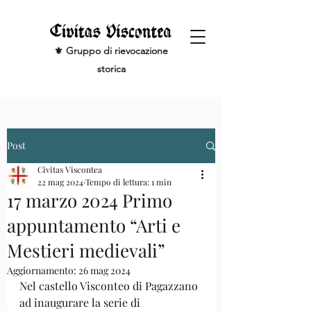
⚜️ Gruppo di rievocazione
storica
Post
Civitas Viscontea
22 mag 2024
Tempo di lettura: 1 min
17 marzo 2024 Primo
appuntamento “Arti e
Mestieri medievali”
Aggiornamento:
26 mag 2024
Nel castello Visconteo di Pagazzano 
ad inaugurare la serie di 